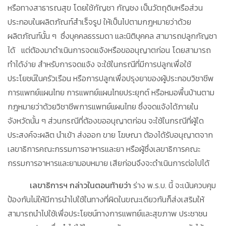
หรือทางสาธารณสุข โดยใช้กัญชา กัญชง เป็นวัตถุดิบหรือส่วน
ประกอบในผลิตภัณฑ์สำเร็จรูป ให้เป็นไปตามกฎหมายว่าด้วย
ผลิตภัณฑ์นั้น ๆ ซึ่งบุคคลธรรมดา และนิติบุคคล สามารถปลูกกัญชา
ได้ แต่ต้องมาดำเนินการจดแจ้งหรือขออนุญาตก่อน โดยสามารถ
ทำได้ง่าย สำหรับการจดแจ้ง จะใช้ในกรณีที่มีการปลูกเพื่อใช้
ประโยชน์ในครัวเรือน หรือการปลูกเพื่อปรุงยาของผู้ประกอบวิชาชีพ
การแพทย์แผนไทย การแพทย์แผนไทยประยุกต์ หรือหมอพื้นบ้านตาม
กฎหมายว่าด้วยวิชาชีพการแพทย์แผนไทย ซึ่งจดแจ้งได้ภายใน
จังหวัดนั้น ๆ ส่วนกรณีที่ต้องขออนุญาตก่อน จะใช้ในกรณีที่ผู้ใด
ประสงค์จะผลิต นำเข้า ส่งออก ขาย โฆษณา ต้องได้รับอนุญาตจาก
เลขาธิการคณะกรรมการอาหารและยา หรือผู้ซึ่งเลขาธิการคณะ
กรรมการอาหารและยามอบหมาย เสียก่อนจึงจะดำเนินการต่อไปได้
เลขาธิการฯ กล่าวในตอนท้ายว่า
ร่าง พ.ร.บ. นี้ จะเน้นควบคุม
ป้องกันไม่ให้มีการนำไปใช้ในทางที่ผิดในขณะเดียวกันก็ส่งเสริมให้
สามารถนำไปใช้เพื่อประโยชน์ทางการแพทย์และสุขภาพ ประชาชน