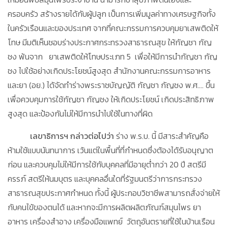
ครอบครัว สร้างรายได้กับผู้ปลูก เป็นการเพิ่มมูลค่าทางเศรษฐกิจทั้ง
ในครัวเรือนและของประเทศ จากที่คณะกรรมการควบคุมยาเสพติดให้
โทษ มีมติเห็นชอบร่างประกาศกระทรวงสาธารณสุข ให้กัญชา กัญ
ชง พ้นจาก ยาเสพติดให้โทษประเภท 5 เพื่อให้มีการนำกัญชา กัญ
ชง ไปใช้อย่างเกิดประโยชน์สูงสุด สำนักงานคณะกรรมการอาหาร
และยา (อย.) ได้จัดทำร่างพระราชบัญญัติ กัญชา กัญชง พ.ศ.... ขึ้น
เพื่อควบคุมการใช้กัญชา กัญชง ให้เกิดประโยชน์ เกิดประสิทธิภาพ
สูงสุด และป้องกันไม่ให้มีการนำไปใช้ในทางที่ผิด
เลขาธิการฯ กล่าวต่อไปว่า
ร่าง พ.ร.บ. นี้ มีสาระสำคัญคือ
ห้ามใช้แบบนันทนาการ เว้นแต่ในพื้นที่ที่กำหนดซึ่งต้องได้รับอนุญาต
ก่อน และควบคุมไม่ให้มีการใช้กับบุคคลที่มีอายุต่ำกว่า 20 ปี สตรีมี
ครรภ์ สตรีให้นมบุตร และบุคคลอื่นใดที่รัฐมนตรีว่าการกระทรวง
สาธารณสุขประกาศกำหนด ทั้งนี้ ผู้ประกอบวิชาชีพสามารถสั่งจ่ายให้
กับคนไข้ของตนได้ และหากจะมีการผลิตผลิตภัณฑ์สมุนไพร ยา
อาหาร เครื่องสำอาง เครื่องมือแพทย์ วัตถุอันตรายที่ใช้ในบ้านเรือน