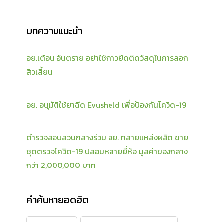
บทความแนะนำ
อย.เตือน อันตราย อย่าใช้กาวยึดติดวัสดุในการลอก
สิวเสี้ยน
อย. อนุมัติใช้ยาฉีด Evusheld เพื่อป้องกันโควิด-19
ตำรวจสอบสวนกลางร่วม อย. ทลายแหล่งผลิต ขาย
ชุดตรวจโควิด-19 ปลอมหลายยี่ห้อ มูลค่าของกลาง
กว่า 2,000,000 บาท
คำค้นหายอดฮิต