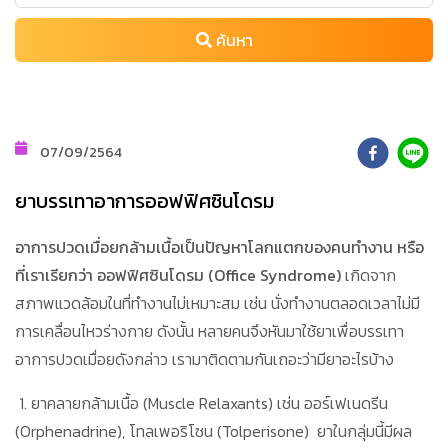
ค้นหา
07/09/2564
ยาบรรเทาอาการออฟฟิศซินโดรม
อาการปวดเมื่อยกล้ามเนื้อ
เป็นปัญหาโลกแตกของคนทำงาน หรือ
ที่เราเรียกว่า ออฟฟิศซินโดรม
(Office Syndrome)
เกิดจาก
สภาพแวดล้อมในที่ทำงานไม่เหมาะสม เช่น นั่งทำงานตลอดเวลาไม่มี
การเคลื่อนไหวร่างกาย ดังนั้น หลายคนจึงหันมาใช้ยาเพื่อบรรเทา
อาการปวดเมื่อยดังกล่าว เรามาติดตามกันเถอะว่ามียาอะไรบ้าง
1. ยาคลายกล้ามเนื้อ (Muscle Relaxants) เช่น ออร์เฟเนดรีน
(Orphenadrine), โทลเพอริโซน (Tolperisone) ยาในกลุ่มนี้มีผล