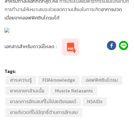
สำหรับทางเลือกที่ดีที่สุด คือ
การปรับเปลี่ยนพฤติกรรมและอิริยาบถ
การทำงานให้เหมาะสมจะช่วยลดความเสี่ยงในการเกิด
อาการปวด
เมื่อยจากออฟฟิศซินโดรมได้
เอกสารสำหรับดาวน์โหลด :
Tags:
สาระความรู้
FDAknowledge
ออฟฟิศซินโดรม
ยาคลายกล้ามเนื้อ
Muscle Relaxants
ยาลดการอักเสบที่ไม่ใช่สเตียรอยด์
NSAIDs
ยาแก้ปวดที่ไม่มีฤทธิ์ต้านการอักเสบ