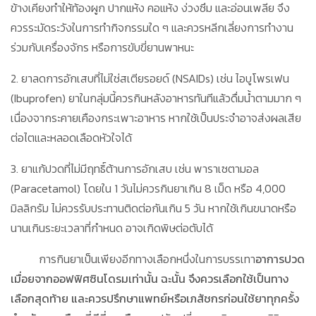
ข้างเคียงทำให้ท้องผูก ปากแห้ง คอแห้ง ง่วงซึม และอ่อนเพลีย จึง
ควรระมัดระวังในการทำกิจกรรมใด ๆ และควรหลีกเลี่ยงการทำงาน
ร่วมกับเครื่องจักร หรือการขับขี่ยานพาหนะ
2. ยาลดการอักเสบที่ไม่ใช่สเตียรอยด์ (NSAIDs) เช่น ไอบูโพรเฟน
(Ibuprofen) ยาในกลุ่มนี้ควรกินหลังอาหารทันทีแล้วดื่มน้ำตามมาก ๆ
เนื่องจากระคายเคืองกระเพาะอาหาร หากใช้เป็นประจำอาจส่งผลเสีย
ต่อไตและหลอดเลือดหัวใจได้
3. ยาแก้ปวดที่ไม่มีฤทธิ์ต้านการอักเสบ เช่น พาราเซตามอล
(Paracetamol) โดยใน 1 วันไม่ควรกินยาเกิน 8 เม็ด หรือ 4,000
มิลลิกรัม ไม่ควรรับประทานติดต่อกันเกิน 5 วัน หากใช้เกินขนาดหรือ
นานเกินระยะเวลาที่กำหนด อาจเกิดพิษต่อตับได้
การกินยาเป็นเพียงอีกทางเลือกหนึ่งในการบรรเทา
อาการปวด
เมื่อยจากออฟฟิศซินโดรมเท่านั้น ฉะนั้น จึงควรเลือกใช้เป็นทาง
เลือกสุดท้าย และควรปรึกษาแพทย์หรือเภสัชกรก่อนใช้ยาทุกครั้ง